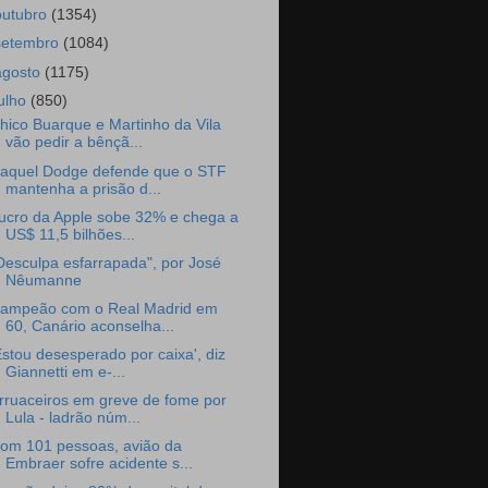
outubro
(1354)
setembro
(1084)
agosto
(1175)
julho
(850)
hico Buarque e Martinho da Vila
vão pedir a bênçã...
aquel Dodge defende que o STF
mantenha a prisão d...
ucro da Apple sobe 32% e chega a
US$ 11,5 bilhões...
Desculpa esfarrapada", por José
Nêumanne
ampeão com o Real Madrid em
60, Canário aconselha...
Estou desesperado por caixa', diz
Giannetti em e-...
rruaceiros em greve de fome por
Lula - ladrão núm...
om 101 pessoas, avião da
Embraer sofre acidente s...