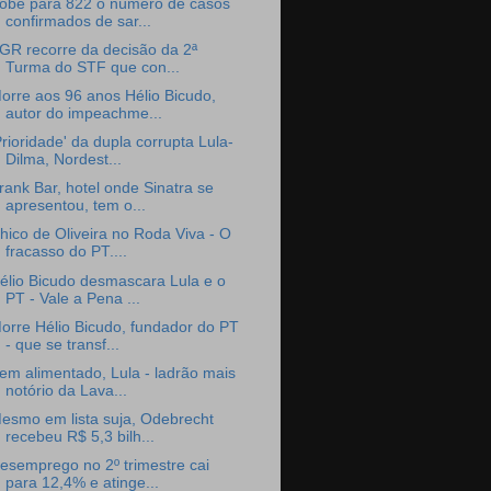
obe para 822 o número de casos
confirmados de sar...
GR recorre da decisão da 2ª
Turma do STF que con...
orre aos 96 anos Hélio Bicudo,
autor do impeachme...
Prioridade' da dupla corrupta Lula-
Dilma, Nordest...
rank Bar, hotel onde Sinatra se
apresentou, tem o...
hico de Oliveira no Roda Viva - O
fracasso do PT....
élio Bicudo desmascara Lula e o
PT - Vale a Pena ...
orre Hélio Bicudo, fundador do PT
- que se transf...
em alimentado, Lula - ladrão mais
notório da Lava...
esmo em lista suja, Odebrecht
recebeu R$ 5,3 bilh...
esemprego no 2º trimestre cai
para 12,4% e atinge...