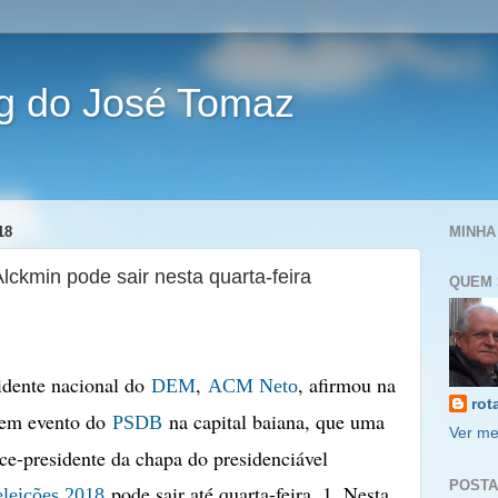
og do José Tomaz
18
MINHA
lckmin pode sair nesta quarta-feira
QUEM 
idente nacional do
,
, afirmou na
DEM
ACM Neto
rot
, em evento do
na capital baiana, que uma
PSDB
Ver me
ice-presidente da chapa do presidenciável
POSTA
pode sair até quarta-feira, 1. Nesta
eleições 2018