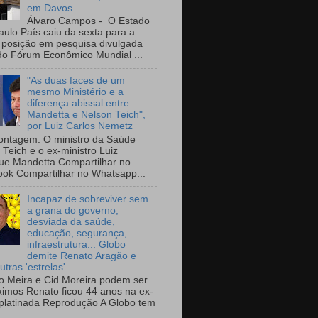
em Davos
Álvaro Campos - O Estado
aulo País caiu da sexta para a
 posição em pesquisa divulgada
do Fórum Econômico Mundial ...
"As duas faces de um
mesmo Ministério e a
diferença abissal entre
Mandetta e Nelson Teich",
por Luiz Carlos Nemetz
ntagem: O ministro da Saúde
 Teich e o ex-ministro Luiz
ue Mandetta Compartilhar no
ok Compartilhar no Whatsapp...
Incapaz de sobreviver sem
a grana do governo,
desviada da saúde,
educação, segurança,
infraestrutura... Globo
demite Renato Aragão e
utras 'estrelas'
io Meira e Cid Moreira podem ser
ximos Renato ficou 44 anos na ex-
platinada Reprodução A Globo tem