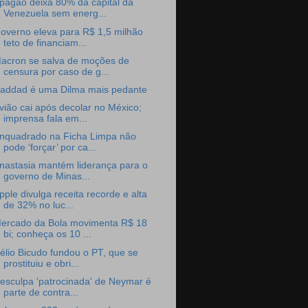
pagão deixa 80% da capital da
Venezuela sem energ...
overno eleva para R$ 1,5 milhão
teto de financiam...
acron se salva de moções de
censura por caso de g...
addad é uma Dilma mais pedante
vião cai após decolar no México;
imprensa fala em...
nquadrado na Ficha Limpa não
pode ‘forçar’ por ca...
nastasia mantém liderança para o
governo de Minas...
pple divulga receita recorde e alta
de 32% no luc...
ercado da Bola movimenta R$ 18
bi; conheça os 10 ...
élio Bicudo fundou o PT, que se
prostituiu e obri...
esculpa 'patrocinada' de Neymar é
parte de contra...