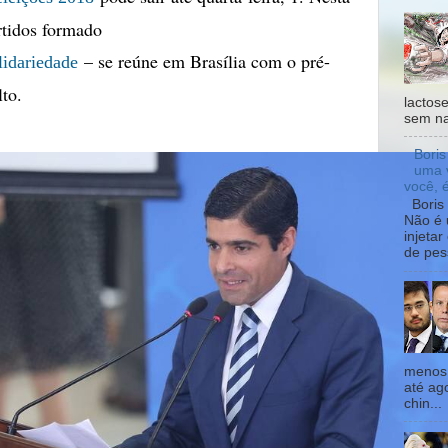
rtidos formado
– se reúne em Brasília com o pré-
lidariedade
to.
lactos
sem na
Boris
uma 
você, 
Boris 
Não é 
injeta
de pes
menos 
até ag
chin...