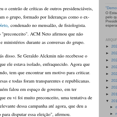
u o centrão de críticas de outros presidenciáveis,
"Demol
O Esta
m o grupo, formado por lideranças como o ex-
pelo q
Presid
condenado no mensalão, de fisiologista.
Neto,
espera
ão "preconceito". ACM Neto afirmou que não
ARQUI
e ministérios durante as conversas do grupo.
►
20
►
20
rás disso. Se Geraldo Alckmin não recebesse o
►
20
que ele estava isolado, enfraquecido. Agora que
►
20
ndo, tem que encontrar um motivo para criticar.
►
20
sas e todas foram transparentes e republicanas.
►
20
►
20
uém falou em espaço de governo, em ter
►
20
 que eu vi foi muito preconceito, uma tentativa de
▼
20
 relevante dessa campanha até agora, que deu a
►
 para disputar essa eleição", afirmou.
►