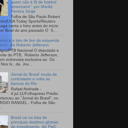
quem não é fã de futebol
americano", por Mariliz
Pereira Jorge
Folha de São Paulo Robert
iro/USA Today Sports/Reuters
aga canta o hino antes do início
er Bowl do ano passado O S...
emo é a lata de lixo da esquerda
leira’, diz Roberto Jefferson
Agra/PTB Nacional O deputado e
ente do PTB, Roberto Jefferson,
em entrevista exclusiva ao Os
Nos Is , da Jov...
Jornal do Brasil' muda de
controlador e volta às
bancas do Rio
Rafael Andrade -
4.jul.11/Folhapress Prédio
rtenceu ao "Jornal do Brasil", no
ÉRGIO RANGEL - Folha de São
..
Brasil cai na lista de
principais destinos globais
de investimento, diz PwC