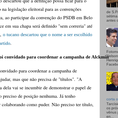
ão descartou que a definição possa ficar para o
 na legislação eleitoral para as convenções
de S.P
sétima
ira, ao participar da convenção do PSDB em Belo
antes 
ce em sua chapa será definido "sem correria" até
o,
o tucano descartou que o nome a ser escolhido
.
artido
Fotomo
Nelson
oi convidado para coordenar a campanha de Alckmin
Henriq
Facebo
convidado para coordenar a campanha de
udar, mas que não precisa de "títulos". "A
 dela vai se incumbir de demonstrar o papel de
o preciso de posição nenhuma. Já tenho
corta o
r colaborando como puder. Não preciso ter título,
Tarcís
os pró
vênus 
en...