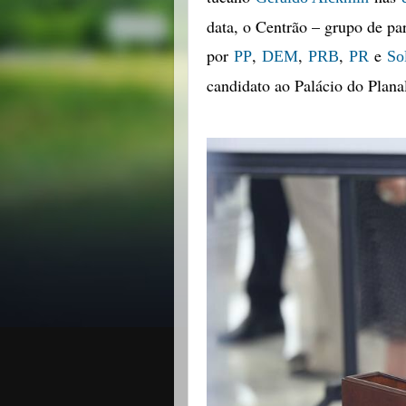
data, o Centrão – grupo de pa
por
,
,
,
e
PP
DEM
PRB
PR
So
candidato ao Palácio do Planal