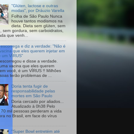
"Glúten, lactose e outras
modas", por Dráuzio Varella
Folha de São Paulo Nunca
houve tantos modismos na
dieta. Dieta sem glúten, sem
e, sem gordura, sem carboidratos,
da que venh...
 escorrega e diz a verdade: "Não é
vacina que eles querem injetar em
é um VÍRUS"
escorregou e disse a verdade.
uma vacina que eles querem
r em você, é um VÍRUS !! Milhões
soas terão problemas de ...
Doria tenta fugir de
responsabilidade pelas
mortes em São Paulo
Doria cercado por aliados...
Atualizado à 0h38 Pelo
70 mil pessoas perderam a vida
ora no Brasil, em face do vírus
"Super Bowl entretém até