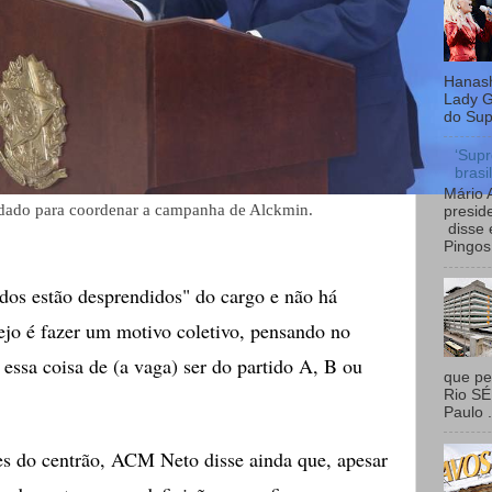
Hanash
Lady G
do Sup
‘Supr
brasi
Mário 
dado para coordenar a campanha de Alckmin.
presid
disse 
Pingos 
os estão desprendidos" do cargo e não há
ejo é fazer um motivo coletivo, pensando no
essa coisa de (a vaga) ser do partido A, B ou
que pe
Rio S
Paulo .
es do centrão, ACM Neto disse ainda que, apesar