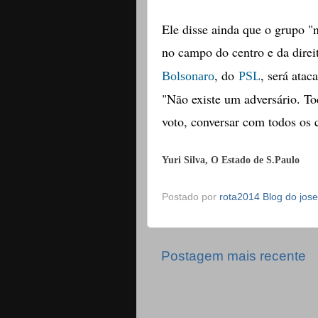
Ele disse ainda que o grupo "
no campo do centro e da direi
, do
, será atac
Bolsonaro
PSL
"Não existe um adversário. To
voto, conversar com todos os
Yuri Silva, O Estado de S.Paulo
Postado por
rota2014 Blog do jos
Postagem mais recente