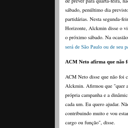
de prever para quarta-feira, n
sábado, penúltimo dia previsto
partidárias. Nesta segunda-fe
Horizonte, Alckmin disse o vi
o próximo sábado. Na ocasiã
será de São Paulo ou de seu p
ACM Neto afirma que não f
ACM Neto disse que não foi 
Alckmin. Afirmou que "quer aj
própria campanha e a dinâmica
cada um. Eu quero ajudar. Nã
contribuindo muito e vou esta
cargo ou função", disse.