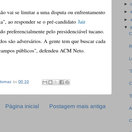
►
não vai se limitar a uma disputa ou enfrentamento
►
►
ta", ao responder se o pré-candidato
Jair
▼
ado preferencialmente pelo presidenciável tucano.
C
dos são adversários. A gente tem que buscar cada
R
 campos públicos", defendeu ACM Neto.
L
"
etomaz
às
00:10
C
'
Página inicial
Postagem mais antiga
A
C