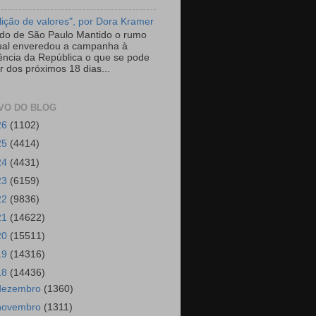
ição de valores", por Dora Kramer
do de São Paulo Mantido o rumo
ual enveredou a campanha à
ência da República o que se pode
r dos próximos 18 dias...
VO DO BLOG
26
(1102)
25
(4414)
24
(4431)
23
(6159)
22
(9836)
21
(14622)
20
(15511)
19
(14316)
18
(14436)
dezembro
(1360)
novembro
(1311)