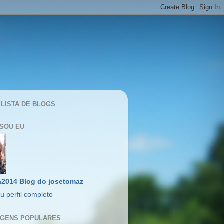
 LISTA DE BLOGS
SOU EU
a2014 Blog do josetomaz
u perfil completo
GENS POPULARES