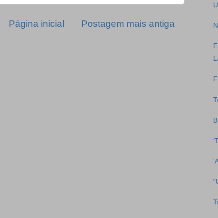
U
Página inicial
Postagem mais antiga
N
F
L
F
T
B
‘
‘
"
T