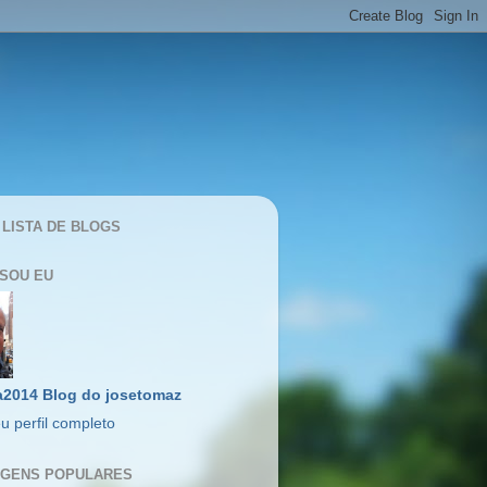
 LISTA DE BLOGS
SOU EU
a2014 Blog do josetomaz
u perfil completo
GENS POPULARES