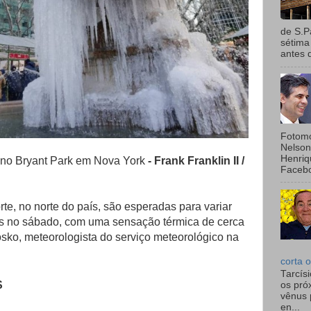
de S.P
sétima
antes 
Fotomo
Nelson
Henriq
 no Bryant Park em Nova York
- Frank Franklin II /
Facebo
e, no norte do país, são esperadas para variar
us no sábado, com uma sensação térmica de cerca
sko, meteorologista do serviço meteorológico na
corta o
Tarcís
S
os pró
vênus 
en...