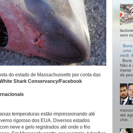
lactos
sem na
Boris
uma 
você, 
Boris 
Não é 
injeta
osta do estado de Massachussetts por conta das
de pes
c White Shark Conservancy/Facebook
rnacionais
menos 
baixas temperaturas estão impressionando até
até ag
chin...
verno rigoroso dos EUA. Diversos estados
com neve e gelo registrados até onde o frio