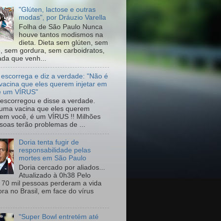
"Glúten, lactose e outras
modas", por Dráuzio Varella
Folha de São Paulo Nunca
houve tantos modismos na
dieta. Dieta sem glúten, sem
e, sem gordura, sem carboidratos,
da que venh...
 escorrega e diz a verdade: "Não é
vacina que eles querem injetar em
é um VÍRUS"
escorregou e disse a verdade.
uma vacina que eles querem
r em você, é um VÍRUS !! Milhões
soas terão problemas de ...
Doria tenta fugir de
responsabilidade pelas
mortes em São Paulo
Doria cercado por aliados...
Atualizado à 0h38 Pelo
70 mil pessoas perderam a vida
ora no Brasil, em face do vírus
"Super Bowl entretém até