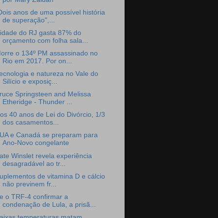
Dois anos de uma possível história
de superação",...
idade do RJ gasta 87% do
orçamento com folha sala...
orre o 134º PM assassinado no
Rio em 2017. Por on...
ecnologia e natureza no Vale do
Silício e exposiç...
ruce Springsteen and Melissa
Etheridge - Thunder ...
os 40 anos de Lei do Divórcio, 1/3
dos casamentos...
UA e Canadá se preparam para
Ano-Novo congelante
ate Winslet revela experiência
desagradável ao tr...
uplementos de vitamina D e cálcio
não previnem fr...
e o TRF-4 confirmar a
condenação de Lula, a prisã...
aixas temperaturas matam