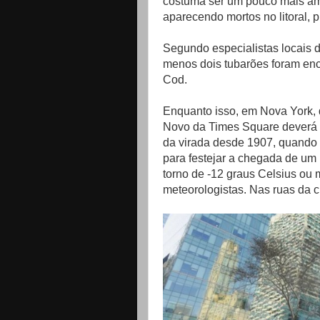
costuma ser um pouco mais am
aparecendo mortos no litoral, p
Segundo especialistas locais 
menos dois tubarões foram en
Cod.
Enquanto isso, em Nova York, q
Novo da Times Square deverá e
da virada desde 1907, quando
para festejar a chegada de um
torno de -12 graus Celsius ou 
meteorologistas. Nas ruas da c