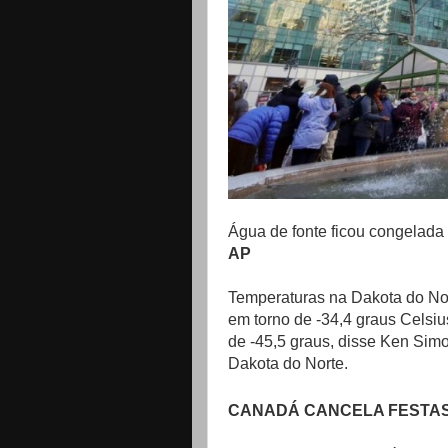
Água de fonte ficou congelada
AP
Temperaturas na Dakota do Nort
em torno de -34,4 graus Celsi
de -45,5 graus, disse Ken Simo
Dakota do Norte.
CANADÁ CANCELA FESTA