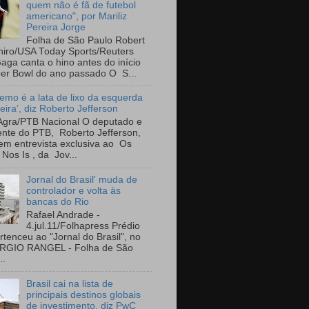
quem não é fã de futebol
americano", por Mariliz
Pereira Jorge
Folha de São Paulo Robert
iro/USA Today Sports/Reuters
aga canta o hino antes do início
er Bowl do ano passado O S...
emo é a lata de lixo da esquerda
leira’, diz Roberto Jefferson
Agra/PTB Nacional O deputado e
ente do PTB, Roberto Jefferson,
em entrevista exclusiva ao Os
Nos Is , da Jov...
Jornal do Brasil' muda de
controlador e volta às
bancas do Rio
Rafael Andrade -
4.jul.11/Folhapress Prédio
rtenceu ao "Jornal do Brasil", no
ÉRGIO RANGEL - Folha de São
..
Brasil cai na lista de
principais destinos globais
de investimento, diz PwC