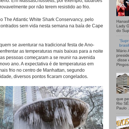
eno. Em Massaschussetts, por exemplo, tubarões
rovavelmente por não terem resistido ao frio.
do The Atlantic White Shark Conservancy, pelo
Hanash
contrados sem vida nesta semana na baía de Cape
Lady G
do Sup
‘Supr
uem se aventurar na tradicional festa de Ano-
brasi
Mário 
nfrentar as temperaturas mais baixas para a noite
presid
 as pessoas começaram a se reunir na avenida
disse 
 novo ano. A expectativa é de temperaturas em
Pingos 
mais frio no centro de Manhattan, segundo
idade, diversos pontos ficaram congelados.
que pe
Rio S
Paulo .