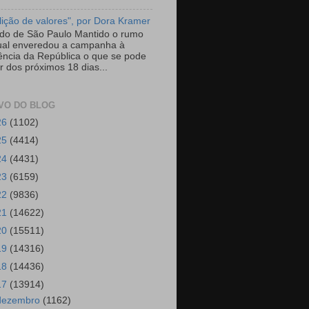
ição de valores", por Dora Kramer
do de São Paulo Mantido o rumo
ual enveredou a campanha à
ência da República o que se pode
r dos próximos 18 dias...
VO DO BLOG
26
(1102)
25
(4414)
24
(4431)
23
(6159)
22
(9836)
21
(14622)
20
(15511)
19
(14316)
18
(14436)
17
(13914)
dezembro
(1162)