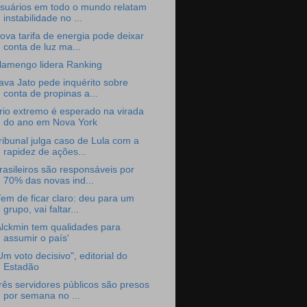
suários em todo o mundo relatam
instabilidade no ...
ova tarifa de energia pode deixar
conta de luz ma...
lamengo lidera Ranking
ava Jato pede inquérito sobre
conta de propinas a...
rio extremo é esperado na virada
do ano em Nova York
ribunal julga caso de Lula com a
rapidez de ações...
rasileiros são responsáveis por
70% das novas ind...
Tem de ficar claro: deu para um
grupo, vai faltar...
Alckmin tem qualidades para
assumir o país'
Um voto decisivo", editorial do
Estadão
rês servidores públicos são presos
por semana no ...