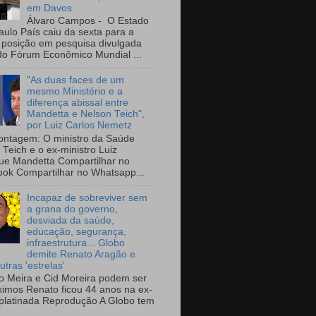
em Davos
Álvaro Campos - O Estado
aulo País caiu da sexta para a
 posição em pesquisa divulgada
do Fórum Econômico Mundial ...
"As duas faces de um
mesmo Ministério e a
diferença abissal entre
Mandetta e Nelson Teich",
por Luiz Carlos Nemetz
ntagem: O ministro da Saúde
 Teich e o ex-ministro Luiz
ue Mandetta Compartilhar no
ok Compartilhar no Whatsapp...
Incapaz de sobreviver sem
a grana do governo,
desviada da saúde,
educação, segurança,
infraestrutura... Globo
demite Renato Aragão e
utras 'estrelas'
io Meira e Cid Moreira podem ser
ximos Renato ficou 44 anos na ex-
platinada Reprodução A Globo tem