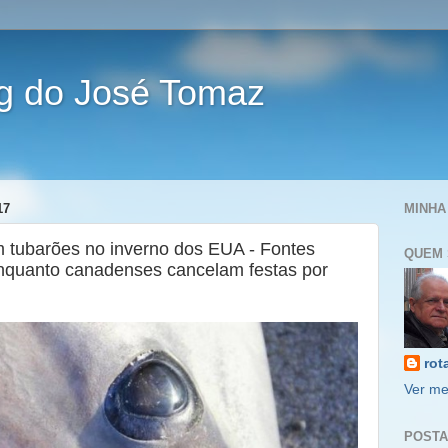
og do José Tomaz
17
MINHA
 tubarões no inverno dos EUA - Fontes
QUEM 
nquanto canadenses cancelam festas por
rot
Ver me
POSTA