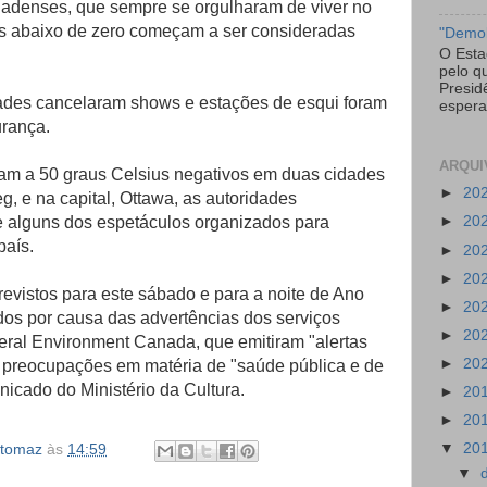
anadenses, que sempre se orgulharam de viver no
ras abaixo de zero começam a ser consideradas
"Demol
O Esta
pelo q
Presid
dades cancelaram shows e estações de esqui foram
espera
urança.
ARQUI
am a 50 graus Celsius negativos em duas cidades
►
20
, e na capital, Ottawa, as autoridades
 alguns dos espetáculos organizados para
►
20
país.
►
20
►
20
evistos para este sábado e para a noite de Ano
►
20
dos por causa das advertências dos serviços
►
20
eral Environment Canada, que emitiram "alertas
►
20
 preocupações em matéria de "saúde pública e de
cado do Ministério da Cultura.
►
20
►
20
▼
20
etomaz
às
14:59
▼