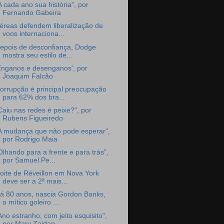
A cada ano sua história", por
Fernando Gabeira
éreas defendem liberalização de
voos internaciona...
epois de desconfiança, Dodge
mostra seu estilo de...
Enganos e desenganos', por
Joaquim Falcão
orrupção é principal preocupação
para 62% dos bra...
Caiu nas redes é peixe?", por
Rubens Figueiredo
A mudança que não pode esperar",
por Rodrigo Maia
Olhando para a frente e para trás",
por Samuel Pe...
oite de Réveillon em Nova York
deve ser a 2ª mais...
á 80 anos, nascia Gordon Banks,
o mítico goleiro ...
Ano estranho, com jeito esquisito",
por Mary Zaidan