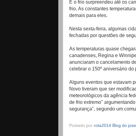
E o frio surpreendeu até os c
frio. As constantes temperatu
demais para eles.
Nesta sexta-feira, algumas ci
fechadas por questões de seg
As temperaturas quase chegar
canadenses, Regina e Winnipeg
anunciaram o cancelamento de
celebrar o 150º aniversário do 
Alguns eventos que estavam pr
Novo tiveram que ser modifica
meteorológicos da agência fed
de frio extremo" argumentando
segurança", segundo um comuni
Postado por
rota2014 Blog do jos